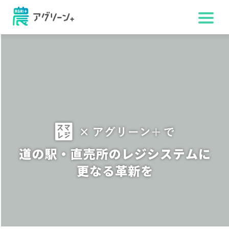
お問
い合
わせ
ス
レ
ジ
ア
リ
マ
ケ
ト
見